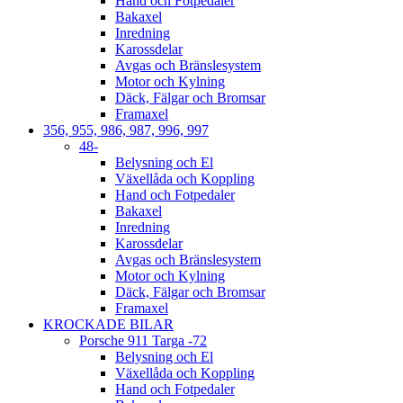
Hand och Fotpedaler
Bakaxel
Inredning
Karossdelar
Avgas och Bränslesystem
Motor och Kylning
Däck, Fälgar och Bromsar
Framaxel
356, 955, 986, 987, 996, 997
48-
Belysning och El
Växellåda och Koppling
Hand och Fotpedaler
Bakaxel
Inredning
Karossdelar
Avgas och Bränslesystem
Motor och Kylning
Däck, Fälgar och Bromsar
Framaxel
KROCKADE BILAR
Porsche 911 Targa -72
Belysning och El
Växellåda och Koppling
Hand och Fotpedaler