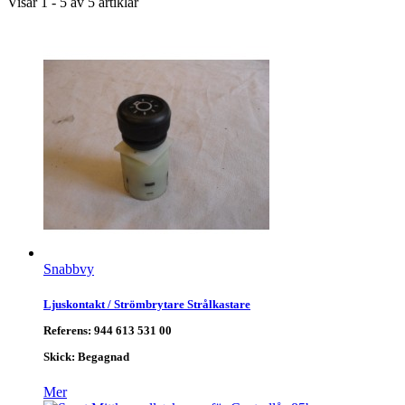
Visar 1 - 5 av 5 artiklar
Snabbvy
Ljuskontakt / Strömbrytare Strålkastare
Referens:
944 613 531 00
Skick:
Begagnad
Mer