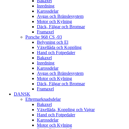
Bakaxel
Inredning
Karossdelar
Avgas och Bränslesystem
Motor och Kylning
Däck, Fälgar och Bromsar
Framaxel
Porsche 968 CS -93
Belysning och El
Växellåda och Koppling
Hand och Fotpedaler
Bakaxel
Inredning
Karossdelar
Avgas och Bränslesystem
Motor och Kylning
Däck, Fälgar och Bromsar
Framaxel
DANSK
Eftermarknadsdelar
Bakaxel
Växellåda, Koppling och Vajrar
Hand och Fotpedaler
Karossdelar
Motor och Kylning